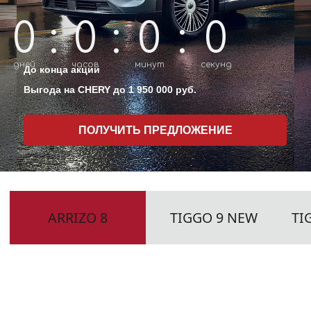
0
:
0
:
0
:
0
ARRIZO 8
TIGGO 9 NEW
TIGGO 8 PRO MAX
T
дней
часов
минут
секунд
До конца акции
Выгода на CHERY до 1 950 000 руб.
ПОЛУЧИТЬ ПРЕДЛОЖЕНИЕ
ARRIZO 8
от 2 610 000 ₽