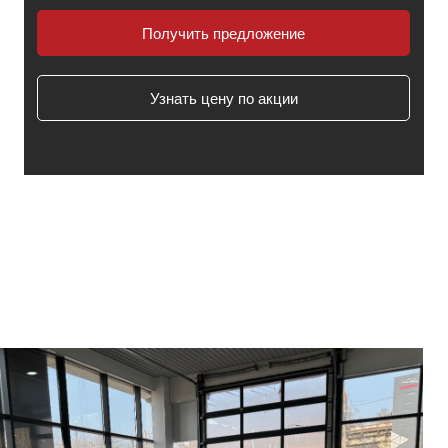
Получить предложение
TENET Т8
от 3 540 000 ₽
СКОРО В ПРОДАЖЕ
Узнать цену по акции
Мощность, л.с
197
Разгон до 100 км/ч,с
8,4
Расход топлива
7,7